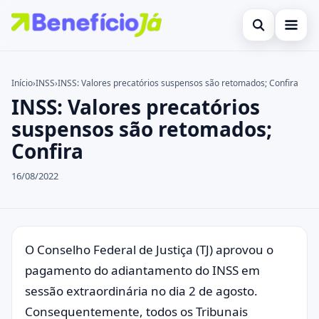
Abrir busca
Inicial
Início
›
INSS
›
INSS: Valores precatórios suspensos são retomados; Confira
INSS: Valores precatórios
Buscar no site
Cartões de Crédito
×
suspensos são retomados;
Buscar por:
Benefícios
Confira
Pressione Enter para buscar ou ESC para fechar.
Atualidades Econômicas
16/08/2022
Legal
O Conselho Federal de Justiça (TJ) aprovou o
pagamento do adiantamento do INSS em
sessão extraordinária no dia 2 de agosto.
Consequentemente, todos os Tribunais