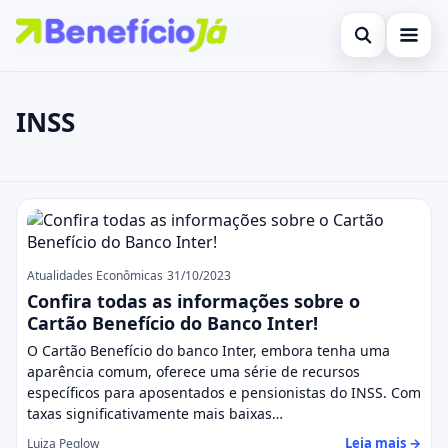
Abrir busca
Inicial
INSS
Buscar no site
Cartões de Crédito
×
Buscar por:
Benefícios
INSS
Pressione Enter para buscar ou ESC para fechar.
Atualidades Econômicas
Legal
Atualidades Econômicas
31/10/2023
Confira todas as informações sobre o
Cartão Benefício do Banco Inter!
O Cartão Benefício do banco Inter, embora tenha uma
aparência comum, oferece uma série de recursos
específicos para aposentados e pensionistas do INSS. Com
taxas significativamente mais baixas…
Leia mais →
Luiza Peglow