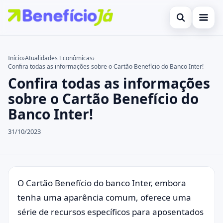
Abrir busca
Inicial
Início
›
Atualidades Econômicas
›
Confira todas as informações sobre o Cartão Benefício do Banco Inter!
Buscar no site
Cartões de Crédito
×
Confira todas as informações
Buscar por:
Benefícios
sobre o Cartão Benefício do
Banco Inter!
Pressione Enter para buscar ou ESC para fechar.
Atualidades Econômicas
31/10/2023
Legal
O Cartão Benefício do banco Inter, embora
tenha uma aparência comum, oferece uma
série de recursos específicos para aposentados