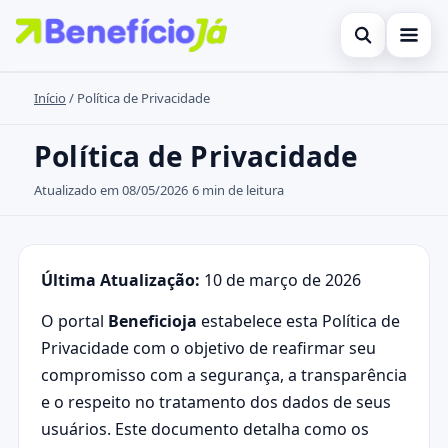
Abrir busca
Início
/
Política de Privacidade
Inicial
Buscar no site
Cartões de Crédito
Política de Privacidade
×
Buscar por:
Benefícios
Atualizado em 08/05/2026
6 min de leitura
Pressione Enter para buscar ou ESC para fechar.
Atualidades Econômicas
Legal
Última Atualização:
10 de março de 2026
O portal
Beneficioja
estabelece esta Política de
Privacidade com o objetivo de reafirmar seu
compromisso com a segurança, a transparência
e o respeito no tratamento dos dados de seus
usuários. Este documento detalha como os