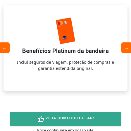
Benefícios Platinum da bandeira
Inclui seguros de viagem, proteção de compras e
garantia estendida original.
thumb_up
VEJA COMO SOLICITAR!
Você continuará em nosso site.