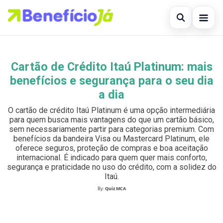
Abrir busc
Inicial
Cartão de Crédito Itaú Platinum: mais
Buscar no site
×
Cartões de Crédito
benefícios e segurança para o seu dia
Buscar por:
a dia
Benefícios
O cartão de crédito Itaú Platinum é uma opção intermediária
Pressione Enter para buscar ou ESC para fechar.
Atualidades Econômicas
para quem busca mais vantagens do que um cartão básico,
sem necessariamente partir para categorias premium. Com
benefícios da bandeira Visa ou Mastercard Platinum, ele
Legal
oferece seguros, proteção de compras e boa aceitação
internacional. É indicado para quem quer mais conforto,
segurança e praticidade no uso do crédito, com a solidez do
Itaú.
By:
Quiz MCA