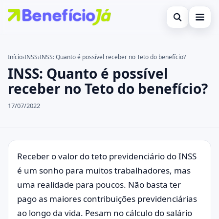
Abrir busca
Inicial
Início
›
INSS
›
INSS: Quanto é possível receber no Teto do benefício?
INSS: Quanto é possível
Buscar no site
Cartões de Crédito
×
receber no Teto do benefício?
Buscar por:
Benefícios
17/07/2022
Pressione Enter para buscar ou ESC para fechar.
Atualidades Econômicas
Legal
Receber o valor do teto previdenciário do INSS
é um sonho para muitos trabalhadores, mas
uma realidade para poucos. Não basta ter
pago as maiores contribuições previdenciárias
ao longo da vida. Pesam no cálculo do salário