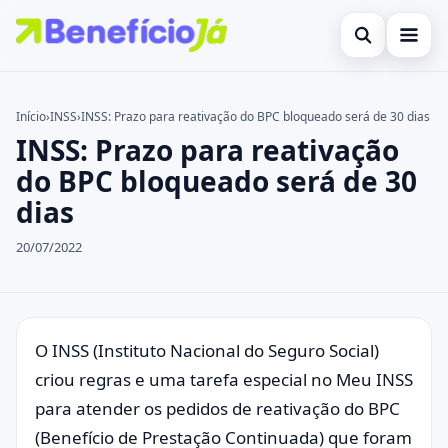
Abrir busca
Inicial
Início
›
INSS
›
INSS: Prazo para reativação do BPC bloqueado será de 30 dias
INSS: Prazo para reativação
Buscar no site
Cartões de Crédito
×
do BPC bloqueado será de 30
Buscar por:
Benefícios
dias
Pressione Enter para buscar ou ESC para fechar.
Atualidades Econômicas
20/07/2022
Legal
O INSS (Instituto Nacional do Seguro Social)
criou regras e uma tarefa especial no Meu INSS
para atender os pedidos de reativação do BPC
(Benefício de Prestação Continuada) que foram