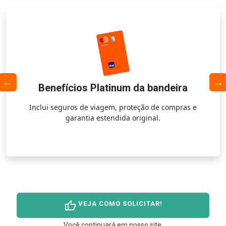
Benefícios Platinum da bandeira
Inclui seguros de viagem, proteção de compras e
garantia estendida original.
thumb_up
VEJA COMO SOLICITAR!
Você continuará em nosso site.