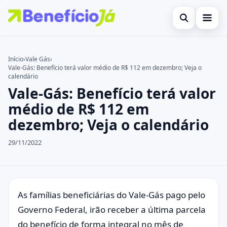
Abrir busca
Inicial
Início
›
Vale Gás
›
Vale-Gás: Benefício terá valor médio de R$ 112 em dezembro; Veja o
Buscar no site
Cartões de Crédito
×
calendário
Vale-Gás: Benefício terá valor
Buscar por:
Benefícios
médio de R$ 112 em
Pressione Enter para buscar ou ESC para fechar.
Atualidades Econômicas
dezembro; Veja o calendário
Legal
29/11/2022
As famílias beneficiárias do Vale-Gás pago pelo
Governo Federal, irão receber a última parcela
do benefício de forma integral no mês de