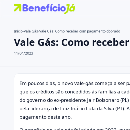
Início
›
Vale Gás
›
Vale Gás: Como receber com pagamento dobrado
Vale Gás: Como recebe
Buscar no site
Buscar por:
11/04/2023
Pressione Enter para buscar ou ESC para fechar.
Em poucos dias, o novo vale-gás começa a ser pa
que os créditos são concedidos às famílias a ca
do governo do ex-presidente Jair Bolsonaro (PL)
pela liderança de Luiz Inácio Lula da Silva (PT). 
pagamento deste ano.
O benefício do vale-gás foi criado em 2022, qua