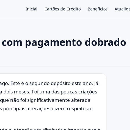
Inicial
Cartões de Crédito
Benefícios
Atualid
r com pagamento dobrado
×
go. Este é o segundo depósito este ano, já
da dois meses. Foi uma das poucas criações
 que não foi significativamente alterada
As principais alterações dizem respeito ao
ndo a intenção era diminuir o impacto que o