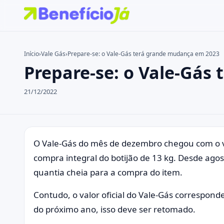
Início
›
Vale Gás
›
Prepare-se: o Vale-Gás terá grande mudança em 2023
Prepare-se: o Vale-Gás
Buscar no site
Buscar por:
21/12/2022
Pressione Enter para buscar ou ESC para fechar.
O Vale-Gás do mês de dezembro chegou com o val
compra integral do botijão de 13 kg. Desde ago
quantia cheia para a compra do item.
Contudo, o valor oficial do Vale-Gás correspond
do próximo ano, isso deve ser retomado.