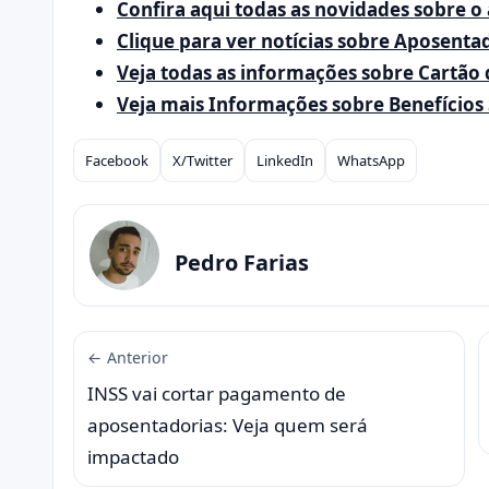
Confira aqui todas as novidades sobre o a
Clique para ver notícias sobre Aposenta
Veja todas as informações sobre Cartão 
Veja mais Informações sobre Benefícios 
Facebook
X/Twitter
LinkedIn
WhatsApp
Compartilhar
Pedro Farias
← Anterior
INSS vai cortar pagamento de
aposentadorias: Veja quem será
impactado