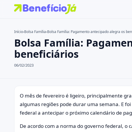
Início
›
Bolsa Família
›
Bolsa Família: Pagamento antecipado alegra os bene
Bolsa Família: Pagamen
Buscar no site
Buscar por:
beneficiários
Pressione Enter para buscar ou ESC para fechar.
06/02/2023
O mês de fevereiro é ligeiro, principalmente gr
algumas regiões pode durar uma semana. E foi
federal a antecipar o próximo calendário de pa
De acordo com a norma do governo federal, o ca