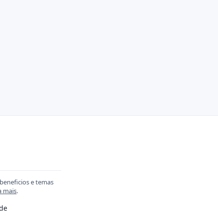
 beneficios e temas
a mais
.
ade