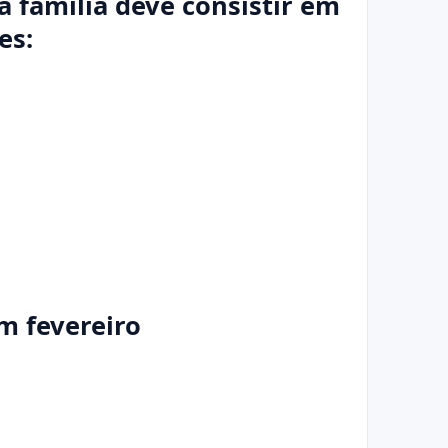
 família deve consistir em
es:
em fevereiro