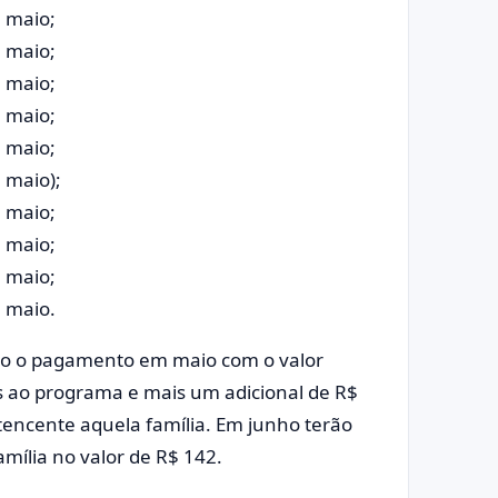
e maio;
e maio;
e maio;
e maio;
e maio;
 maio);
e maio;
e maio;
e maio;
e maio.
ndo o pagamento em maio com o valor
s ao programa e mais um adicional de R$
rtencente aquela família. Em junho terão
mília no valor de R$ 142.