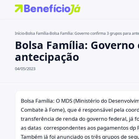
Início
›
Bolsa Família
›
Bolsa Família: Governo confirma 3 grupos para ant
Bolsa Família: Governo
Buscar no site
Buscar por:
antecipação
Pressione Enter para buscar ou ESC para fechar.
04/05/2023
Bolsa Família: O MDS (Ministério do Desenvolvime
Combate à Fome), que é responsável pela coord
transferência de renda do governo federal, já f
as datas correspondentes aos pagamentos dp P
Também já foi anunciado os três grupos de segu