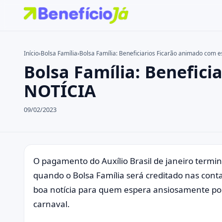
Início
›
Bolsa Família
›
Bolsa Família: Beneficiarios Ficarão animado com 
Bolsa Família: Benefici
Buscar no site
Buscar por:
NOTÍCIA
Pressione Enter para buscar ou ESC para fechar.
09/02/2023
O pagamento do Auxílio Brasil de janeiro termi
quando o Bolsa Família será creditado nas conta
boa notícia para quem espera ansiosamente por 
carnaval.