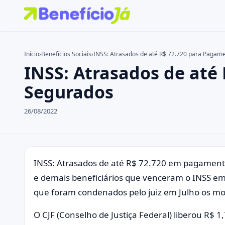
Início
›
Benefícios Sociais
›
INSS: Atrasados de até R$ 72.720 para Pagam
INSS: Atrasados de até
Buscar no site
Buscar por:
Segurados
Pressione Enter para buscar ou ESC para fechar.
26/08/2022
INSS: Atrasados de até R$ 72.720 em pagamento
e demais beneficiários que venceram o INSS em 
que foram condenados pelo juiz em Julho os m
O CJF (Conselho de Justiça Federal) liberou R$ 1