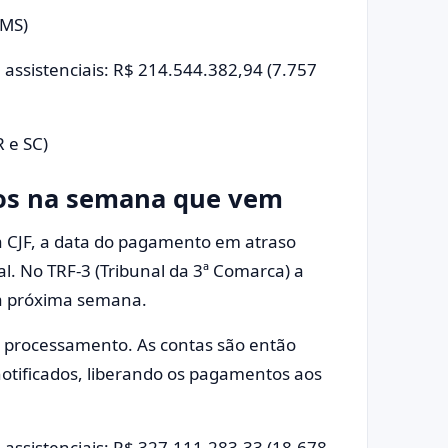
 MS)
 assistenciais: R$ 214.544.382,94 (7.757
R e SC)
dos na semana que vem
a CJF, a data do pagamento em atraso
. No TRF-3 (Tribunal da 3ª Comarca) a
 na próxima semana.
e processamento. As contas são então
 notificados, liberando os pagamentos aos
e assistenciais: R$ 327.111.283,33 (18.678