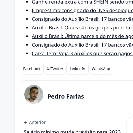
Ganhe renda extra com a SHEIN sendo um 
Empréstimo consignado do INSS desbloqu
Consignado do Auxílio Brasil: 17 bancos v
Auxílio Brasil: Quais são os grupos prioritá
Auxílio Brasil: Última parcela do mês de ag
Consignado do Auxílio Brasil: 17 bancos v
Caixa Tem: Veja 3 auxílios que serão pagos
Facebook
X/Twitter
LinkedIn
WhatsApp
Compartilhar
Pedro Farias
← Anterior
Salário mínimo muda previsão para 2023