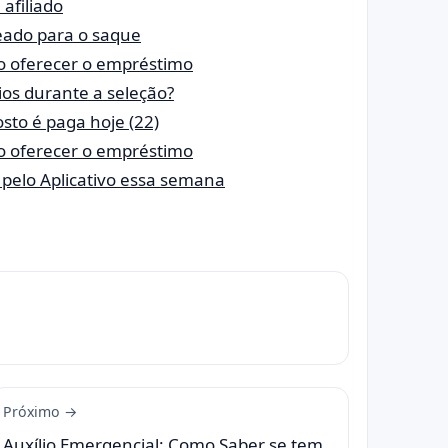
afiliado
eado para o saque
ão oferecer o empréstimo
rios durante a seleção?
osto é paga hoje (22)
ão oferecer o empréstimo
 pelo Aplicativo essa semana
Próximo →
Auxílio Emergencial: Como Saber se tem