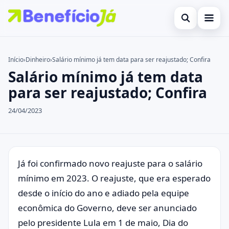
Abrir busca
Inicial
Início
›
Dinheiro
›
Salário mínimo já tem data para ser reajustado; Confira
Salário mínimo já tem data
Buscar no site
Cartões de Crédito
×
para ser reajustado; Confira
Buscar por:
Benefícios
24/04/2023
Pressione Enter para buscar ou ESC para fechar.
Atualidades Econômicas
Legal
Já foi confirmado novo reajuste para o salário
mínimo em 2023. O reajuste, que era esperado
desde o início do ano e adiado pela equipe
econômica do Governo, deve ser anunciado
pelo presidente Lula em 1 de maio, Dia do