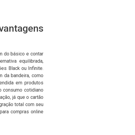
antagens
ém do básico e contar
nativa equilibrada,
s Black ou Infinite.
um da bandeira, como
tendida em produtos
 o consumo cotidiano
ação, já que o cartão
gração total com seu
s para compras online