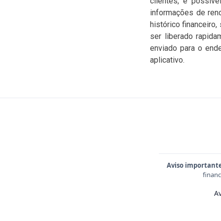
clientes, é possív
informações de ren
histórico financeiro
ser liberado rapida
enviado para o ende
aplicativo.
Aviso important
financ
Av