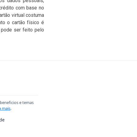
 os dados pessoais,
crédito com base no
artão virtual costuma
to o cartão físico é
 pode ser feito pelo
 beneficios e temas
a mais
.
ade