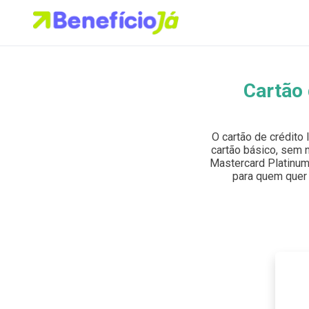
Cartão 
Buscar no site
Buscar por:
O cartão de crédito
cartão básico, sem 
Pressione Enter para buscar ou ESC para fechar.
Mastercard Platinum,
para quem quer 