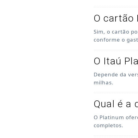
O cartão 
Sim, o cartão p
conforme o gas
O Itaú Pl
Depende da ver
milhas.
Qual é a 
O Platinum ofer
completos.