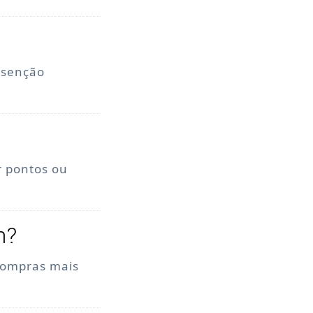
 isenção
 pontos ou
m?
 compras mais