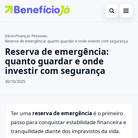
Abrir busca
Inicial
Início
›
Finanças Pessoais
›
Reserva de emergência: quanto guardar e onde investir com segurança
Buscar no site
Cartões de Crédito
×
Reserva de emergência:
Buscar por:
Benefícios
quanto guardar e onde
investir com segurança
Pressione Enter para buscar ou ESC para fechar.
Atualidades Econômicas
30/10/2025
Legal
Ter uma
reserva de emergência
é o primeiro
passo para conquistar estabilidade financeira e
tranquilidade diante dos imprevistos da vida.