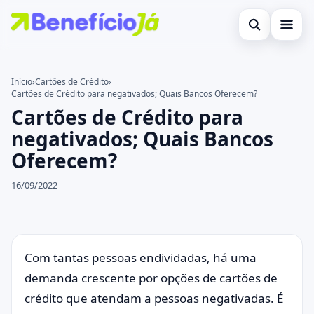
Abrir busca
Inicial
Início
›
Cartões de Crédito
›
Cartões de Crédito para negativados; Quais Bancos Oferecem?
Buscar no site
Cartões de Crédito
×
Cartões de Crédito para
Buscar por:
Benefícios
negativados; Quais Bancos
Oferecem?
Pressione Enter para buscar ou ESC para fechar.
Atualidades Econômicas
16/09/2022
Legal
Com tantas pessoas endividadas, há uma
demanda crescente por opções de cartões de
crédito que atendam a pessoas negativadas. É