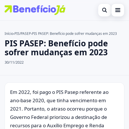
Abrir busca
Inicial
Início
›
PIS/PASEP
›
PIS PASEP: Benefício pode sofrer mudanças em 2023
PIS PASEP: Benefício pode
Buscar no site
Cartões de Crédito
×
sofrer mudanças em 2023
Buscar por:
Benefícios
30/11/2022
Pressione Enter para buscar ou ESC para fechar.
Atualidades Econômicas
Legal
Em 2022, foi pago o PIS Pasep referente ao
ano-base 2020, que tinha vencimento em
2021. Portanto, o atraso ocorreu porque o
Governo Federal priorizou a destinação de
recursos para o Auxílio Emprego e Renda