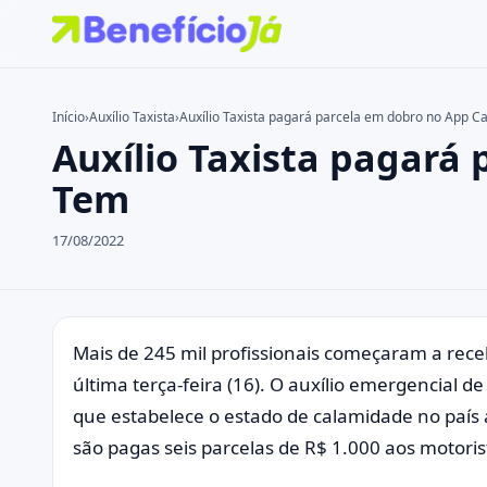
Início
›
Auxílio Taxista
›
Auxílio Taxista pagará parcela em dobro no App C
Auxílio Taxista pagará
Buscar no site
Buscar por:
Tem
Pressione Enter para buscar ou ESC para fechar.
17/08/2022
Mais de 245 mil profissionais começaram a receb
última terça-feira (16). O auxílio emergencial d
que estabelece o estado de calamidade no país 
são pagas seis parcelas de R$ 1.000 aos motoris