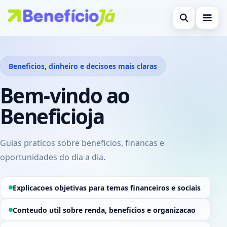
Abrir busca
Inicial
Beneficios, dinheiro e decisoes mais claras
Buscar no site
Cartões de Crédito
×
Bem-vindo ao
Buscar por:
Benefícios
Beneficioja
Pressione Enter para buscar ou ESC para fechar.
Atualidades Econômicas
Legal
Guias praticos sobre beneficios, financas e
oportunidades do dia a dia.
Explicacoes objetivas para temas financeiros e sociais
Conteudo util sobre renda, beneficios e organizacao