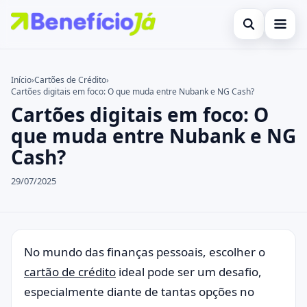
Abrir busca
Inicial
Início
›
Cartões de Crédito
›
Cartões digitais em foco: O que muda entre Nubank e NG Cash?
Buscar no site
Cartões de Crédito
×
Cartões digitais em foco: O
Buscar por:
Benefícios
que muda entre Nubank e NG
Cash?
Pressione Enter para buscar ou ESC para fechar.
Atualidades Econômicas
29/07/2025
Legal
No mundo das finanças pessoais, escolher o
cartão de crédito
ideal pode ser um desafio,
especialmente diante de tantas opções no