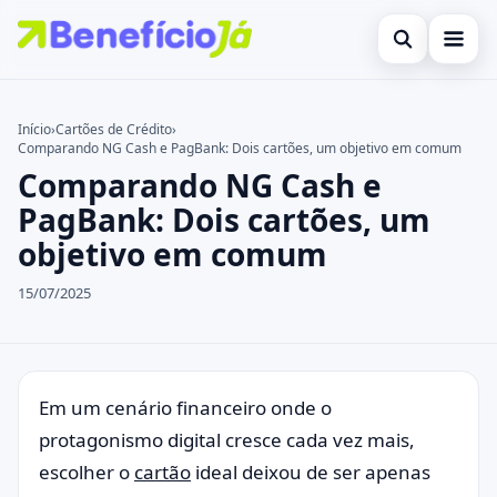
Abrir busca
Inicial
Início
›
Cartões de Crédito
›
Comparando NG Cash e PagBank: Dois cartões, um objetivo em comum
Buscar no site
Cartões de Crédito
×
Comparando NG Cash e
Buscar por:
Benefícios
PagBank: Dois cartões, um
objetivo em comum
Pressione Enter para buscar ou ESC para fechar.
Atualidades Econômicas
15/07/2025
Legal
Em um cenário financeiro onde o
protagonismo digital cresce cada vez mais,
escolher o
cartão
ideal deixou de ser apenas