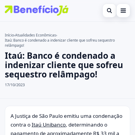
Abrir busca
Inicial
Início
›
Atualidades Econômicas
›
Itaú: Banco é condenado a indenizar cliente que sofreu sequestro
Buscar no site
Cartões de Crédito
×
relâmpago!
Itaú: Banco é condenado a
Buscar por:
Benefícios
indenizar cliente que sofreu
Pressione Enter para buscar ou ESC para fechar.
Atualidades Econômicas
sequestro relâmpago!
Legal
17/10/2023
A Justiça de São Paulo emitiu uma condenação
contra o
Itaú Unibanco
, determinando o
pagamento de aproximadamente R$ 33 mil a