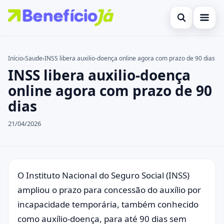
Abrir busca
Inicial
Início
›
Saude
›
INSS libera auxilio-doença online agora com prazo de 90 dias
INSS libera auxilio-doença
Buscar no site
Cartões de Crédito
×
online agora com prazo de 90
Buscar por:
Benefícios
dias
Pressione Enter para buscar ou ESC para fechar.
Atualidades Econômicas
21/04/2026
Legal
O Instituto Nacional do Seguro Social (INSS)
ampliou o prazo para concessão do auxílio por
incapacidade temporária, também conhecido
como auxílio-doença, para até 90 dias sem