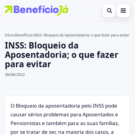
Abrir busca
Inicial
Início
›
Benefícios
›
INSS: Bloqueio da Aposentadoria; o que fazer para evitar
INSS: Bloqueio da
Buscar no site
Cartões de Crédito
×
Aposentadoria; o que fazer
Buscar por:
Benefícios
para evitar
Pressione Enter para buscar ou ESC para fechar.
Atualidades Econômicas
30/06/2022
Legal
O Bloqueio da aposentadoria pelo INSS pode
causar sérios problemas para Aposentados e
Pensionistas e também para as suas famílias,
por se tratar de ser, na maioria dos casos, a