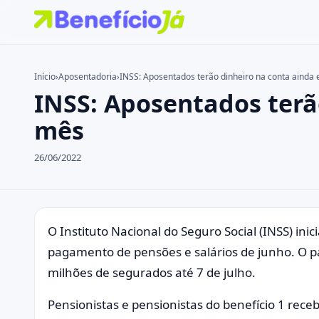
Início
›
Aposentadoria
›
INSS: Aposentados terão dinheiro na conta ainda
INSS: Aposentados terã
Buscar no site
Buscar por:
mês
Pressione Enter para buscar ou ESC para fechar.
26/06/2022
O Instituto Nacional do Seguro Social (INSS) inic
pagamento de pensões e salários de junho. O pa
milhões de segurados até 7 de julho.
Pensionistas e pensionistas do benefício 1 rece