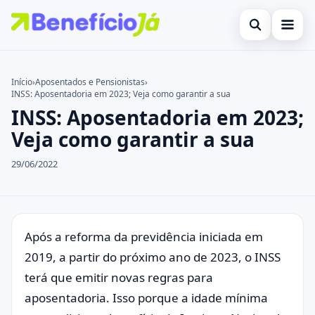
Abrir busca
Inicial
Início
›
Aposentados e Pensionistas
›
INSS: Aposentadoria em 2023; Veja como garantir a sua
Buscar no site
Cartões de Crédito
×
INSS: Aposentadoria em 2023;
Buscar por:
Benefícios
Veja como garantir a sua
Pressione Enter para buscar ou ESC para fechar.
Atualidades Econômicas
29/06/2022
Legal
Após a reforma da previdência iniciada em
2019, a partir do próximo ano de 2023, o INSS
terá que emitir novas regras para
aposentadoria. Isso porque a idade mínima