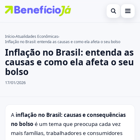
Abrir busca
Inicial
Início
›
Atualidades Econômicas
›
Inflação no Brasil: entenda as causas e como ela afeta o seu bolso
Buscar no site
Cartões de Crédito
×
Inflação no Brasil: entenda as
Buscar por:
Benefícios
causas e como ela afeta o seu
bolso
Pressione Enter para buscar ou ESC para fechar.
Atualidades Econômicas
17/01/2026
Legal
A
inflação no Brasil: causas e consequências
no bolso
é um tema que preocupa cada vez
mais famílias, trabalhadores e consumidores