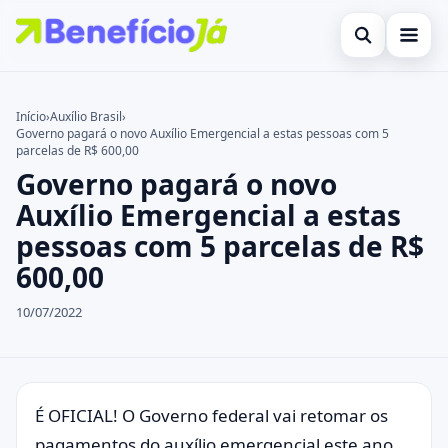
Abrir busca
Inicial
Início
›
Auxílio Brasil
›
Governo pagará o novo Auxílio Emergencial a estas pessoas com 5
Buscar no site
Cartões de Crédito
×
parcelas de R$ 600,00
Governo pagará o novo
Buscar por:
Benefícios
Auxílio Emergencial a estas
Pressione Enter para buscar ou ESC para fechar.
Atualidades Econômicas
pessoas com 5 parcelas de R$
600,00
Legal
10/07/2022
É OFICIAL! O Governo federal vai retomar os
pagamentos do auxílio emergencial este ano.