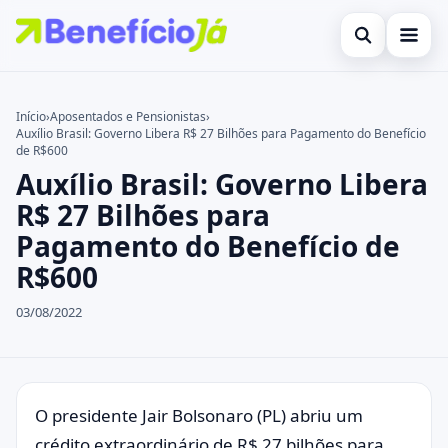
Abrir busca
Inicial
Início
›
Aposentados e Pensionistas
›
Auxílio Brasil: Governo Libera R$ 27 Bilhões para Pagamento do Benefício
Buscar no site
Cartões de Crédito
×
de R$600
Auxílio Brasil: Governo Libera
Buscar por:
Benefícios
R$ 27 Bilhões para
Pressione Enter para buscar ou ESC para fechar.
Atualidades Econômicas
Pagamento do Benefício de
R$600
Legal
03/08/2022
O presidente Jair Bolsonaro (PL) abriu um
crédito extraordinário de R$ 27 bilhões para