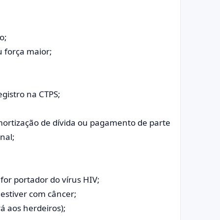
o;
u força maior;
gistro na CTPS;
amortização de dívida ou pagamento de parte
nal;
or portador do vírus HIV;
estiver com câncer;
á aos herdeiros);