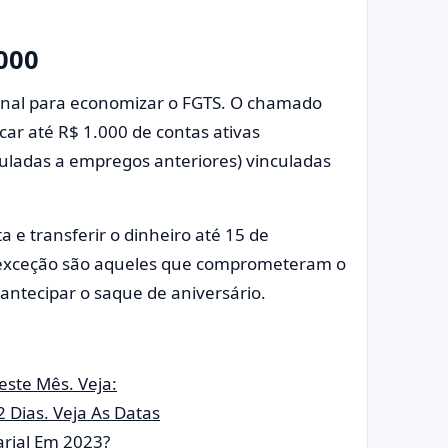
000
onal para economizar o FGTS. O chamado
car até R$ 1.000 de contas ativas
culadas a empregos anteriores) vinculadas
a e transferir o dinheiro até 15 de
 exceção são aqueles que comprometeram o
antecipar o saque de aniversário.
ste Mês. Veja:
 Dias. Veja As Datas
rial Em 2023?