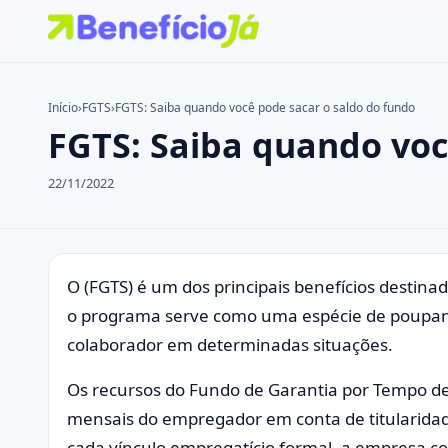
Início
›
FGTS
›
FGTS: Saiba quando você pode sacar o saldo do fundo
FGTS: Saiba quando voc
Buscar no site
Buscar por:
22/11/2022
Pressione Enter para buscar ou ESC para fechar.
O (FGTS) é um dos principais benefícios destina
o programa serve como uma espécie de poupança,
colaborador em determinadas situações.
Os recursos do Fundo de Garantia por Tempo de
mensais do empregador em conta de titularida
cada vínculo empregatício formal, a empresa 