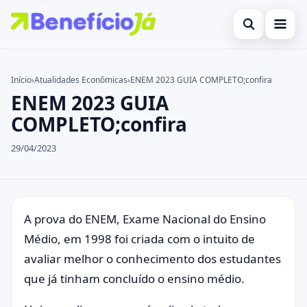
Abrir busca
Inicial
Início
›
Atualidades Econômicas
›
ENEM 2023 GUIA COMPLETO;confira
ENEM 2023 GUIA
Buscar no site
Cartões de Crédito
×
COMPLETO;confira
Buscar por:
Benefícios
29/04/2023
Pressione Enter para buscar ou ESC para fechar.
Atualidades Econômicas
Legal
A prova do ENEM, Exame Nacional do Ensino
Médio, em 1998 foi criada com o intuito de
avaliar melhor o conhecimento dos estudantes
que já tinham concluído o ensino médio.