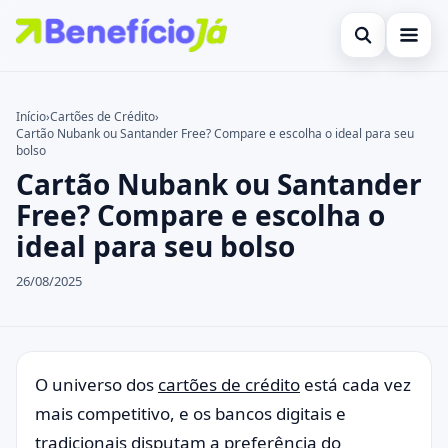
Abrir busca
Inicial
Início
›
Cartões de Crédito
›
Cartão Nubank ou Santander Free? Compare e escolha o ideal para seu
Buscar no site
Cartões de Crédito
×
bolso
Cartão Nubank ou Santander
Buscar por:
Benefícios
Free? Compare e escolha o
Pressione Enter para buscar ou ESC para fechar.
Atualidades Econômicas
ideal para seu bolso
Legal
26/08/2025
O universo dos
cartões de crédito
está cada vez
mais competitivo, e os bancos digitais e
tradicionais disputam a preferência do