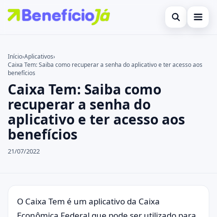
Abrir busca
Inicial
Início
›
Aplicativos
›
Caixa Tem: Saiba como recuperar a senha do aplicativo e ter acesso aos
Buscar no site
Cartões de Crédito
×
benefícios
Caixa Tem: Saiba como
Buscar por:
Benefícios
recuperar a senha do
Pressione Enter para buscar ou ESC para fechar.
Atualidades Econômicas
aplicativo e ter acesso aos
benefícios
Legal
21/07/2022
O Caixa Tem é um aplicativo da Caixa
Econômica Federal que pode ser utilizado para