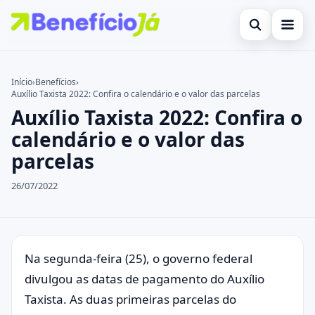
Abrir busca
Inicial
Início
›
Benefícios
›
Auxílio Taxista 2022: Confira o calendário e o valor das parcelas
Buscar no site
Cartões de Crédito
×
Auxílio Taxista 2022: Confira o
Buscar por:
Benefícios
calendário e o valor das
parcelas
Pressione Enter para buscar ou ESC para fechar.
Atualidades Econômicas
26/07/2022
Legal
Na segunda-feira (25), o governo federal
divulgou as datas de pagamento do Auxílio
Taxista. As duas primeiras parcelas do