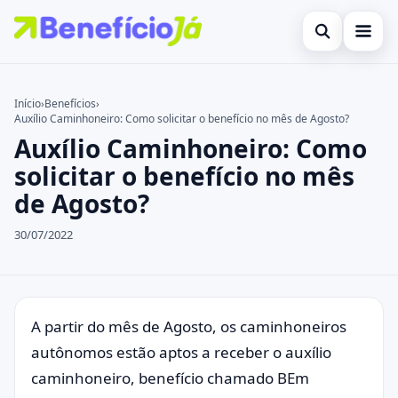
Abrir busca
Inicial
Início
›
Benefícios
›
Auxílio Caminhoneiro: Como solicitar o benefício no mês de Agosto?
Buscar no site
Cartões de Crédito
×
Auxílio Caminhoneiro: Como
Buscar por:
Benefícios
solicitar o benefício no mês
de Agosto?
Pressione Enter para buscar ou ESC para fechar.
Atualidades Econômicas
30/07/2022
Legal
A partir do mês de Agosto, os caminhoneiros
autônomos estão aptos a receber o auxílio
caminhoneiro, benefício chamado BEm