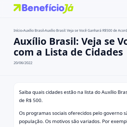
Início
›
Auxílio Brasil
›
Auxílio Brasil: Veja se Você Ganhará R$500 de Acor
Auxílio Brasil: Veja se
Buscar no site
Buscar por:
com a Lista de Cidades
Pressione Enter para buscar ou ESC para fechar.
20/06/2022
Saiba quais cidades estão na lista do Auxílio Br
de R$ 500.
Os programas sociais oferecidos pelo governo s
população. Os motivos são variados. Por exempl