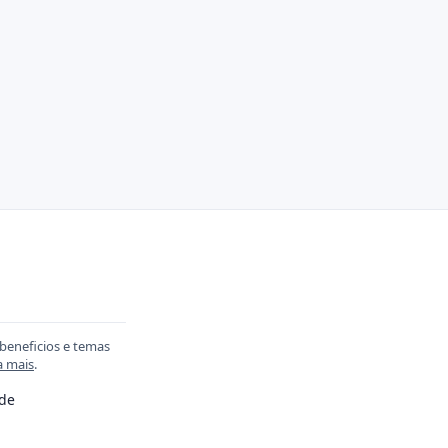
 beneficios e temas
a mais
.
ade