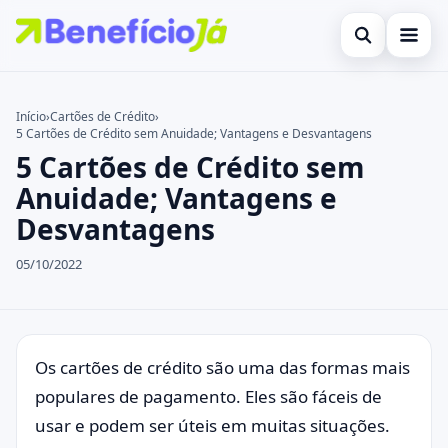
Abrir busca
Inicial
Início
›
Cartões de Crédito
›
5 Cartões de Crédito sem Anuidade; Vantagens e Desvantagens
Buscar no site
Cartões de Crédito
×
5 Cartões de Crédito sem
Buscar por:
Benefícios
Anuidade; Vantagens e
Desvantagens
Pressione Enter para buscar ou ESC para fechar.
Atualidades Econômicas
05/10/2022
Legal
Os cartões de crédito são uma das formas mais
populares de pagamento. Eles são fáceis de
usar e podem ser úteis em muitas situações.